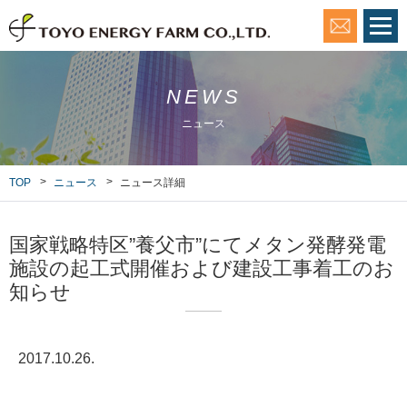
ホーム
NEWS
企業情報
ニュース
事業・サービス
TOP
ニュース
ニュース詳細
ニュース
|
JP
EN
国家戦略特区”養父市”にてメタン発酵発電
施設の起工式開催および建設工事着工のお
知らせ
2017.10.26.